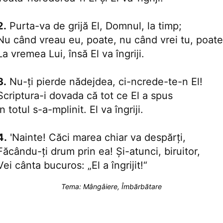
2.
Purta-va de grijă El, Domnul, la timp;
Nu când vreau eu, poate, nu când vrei tu, poate
La vremea Lui, însă El va îngriji.
3.
Nu-ţi pierde nădejdea, ci-ncrede-te-n El!
Scriptura-i dovada că tot ce El a spus
În totul s-a-mplinit. El va îngriji.
4.
'Nainte! Căci marea chiar va despărţi,
Făcându-ţi drum prin ea! Şi-atunci, biruitor,
Vei cânta bucuros: „El a îngrijit!“
Tema:
Mângâiere, Îmbărbătare