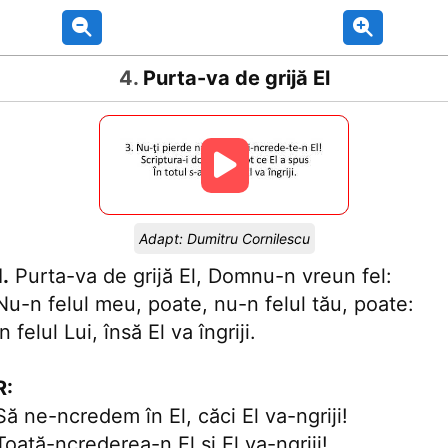
4
.
Purta-va de grijă El
Adapt:
Dumitru Cornilescu
1.
Purta-va de grijă El, Domnu-n vreun fel:
Nu-n felul meu, poate, nu-n felul tău, poate:
În felul Lui, însă El va îngriji.
R:
Să ne-ncredem în El, căci El va-ngriji!
Toată-ncrederea-n El şi El va-ngriji!